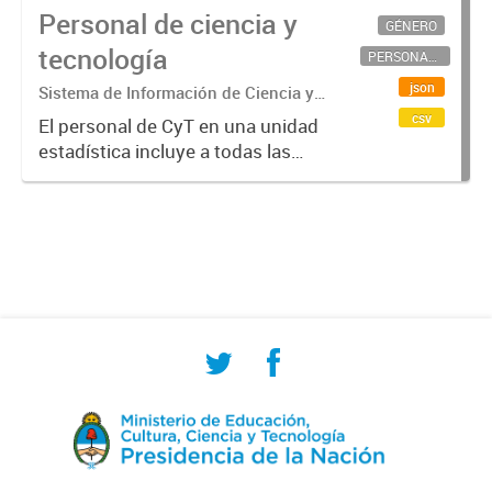
Personal de ciencia y
GÉNERO
tecnología
PERSONAL CIENTÍFICO-TECNOLÓGICO
json
Sistema de Información de Ciencia y
Tecnología Argentino (SICYTAR)
csv
El personal de CyT en una unidad
estadística incluye a todas las
personas involucradas
directamente en I+D así como a
aquellas que brindan servicios
directos para las actividades de I +
D (como...