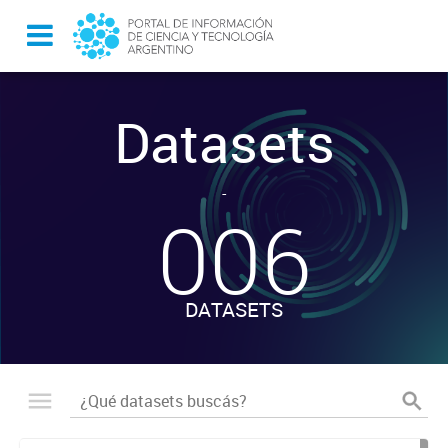
Datasets
-
006
DATASETS