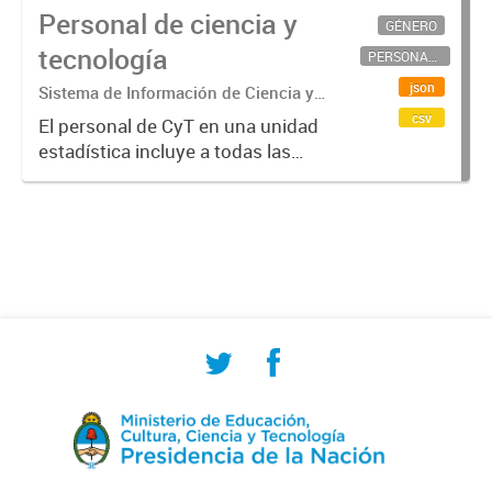
Personal de ciencia y
GÉNERO
tecnología
PERSONAL CIENTÍFICO-TECNOLÓGICO
json
Sistema de Información de Ciencia y
Tecnología Argentino (SICYTAR)
csv
El personal de CyT en una unidad
estadística incluye a todas las
personas involucradas
directamente en I+D así como a
aquellas que brindan servicios
directos para las actividades de I +
D (como...