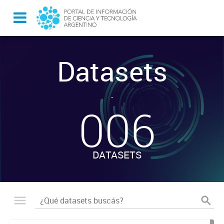
Datasets
-
006
DATASETS