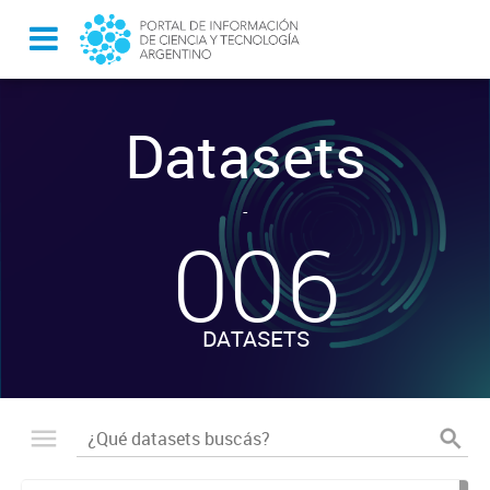
Datasets
-
006
DATASETS