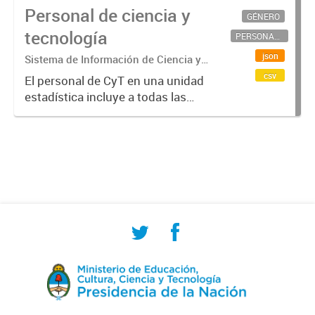
Personal de ciencia y
GÉNERO
tecnología
PERSONAL CIENTÍFICO-TECNOLÓGICO
json
Sistema de Información de Ciencia y
Tecnología Argentino (SICYTAR)
csv
El personal de CyT en una unidad
estadística incluye a todas las
personas involucradas
directamente en I+D así como a
aquellas que brindan servicios
directos para las actividades de I +
D (como...