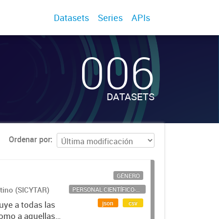
Datasets
Series
APIs
006
DATASETS
Ordenar por
GÉNERO
ntino (SICYTAR)
PERSONAL CIENTÍFICO-TECNOLÓGICO
json
csv
uye a todas las
como a aquellas