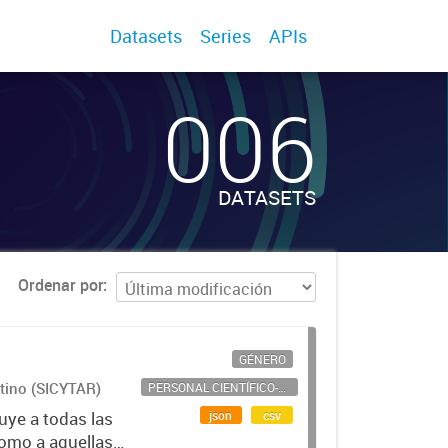
Datasets
Series
APIs
006
DATASETS
Ordenar por
GÉNERO
ntino (SICYTAR)
PERSONAL CIENTÍFICO-TECNOLÓGICO
json
csv
uye a todas las
como a aquellas