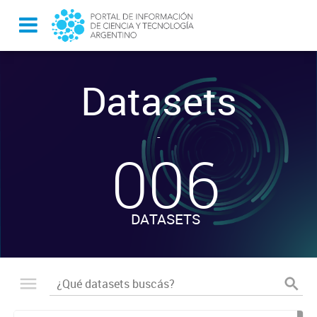
Datasets
-
006
DATASETS