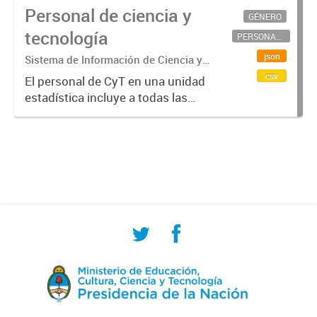
Personal de ciencia y
GÉNERO
tecnología
PERSONAL CIENTÍFICO-TECNOLÓGICO
json
Sistema de Información de Ciencia y
Tecnología Argentino (SICYTAR)
csv
El personal de CyT en una unidad
estadística incluye a todas las
personas involucradas
directamente en I+D así como a
aquellas que brindan servicios
directos para las actividades de I +
D (como...