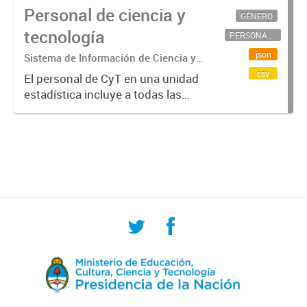
Personal de ciencia y
GÉNERO
tecnología
PERSONAL CIENTÍFICO-TECNOLÓGICO
json
Sistema de Información de Ciencia y
Tecnología Argentino (SICYTAR)
csv
El personal de CyT en una unidad
estadística incluye a todas las
personas involucradas
directamente en I+D así como a
aquellas que brindan servicios
directos para las actividades de I +
D (como...