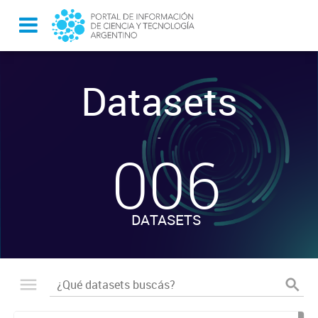
Datasets
-
006
DATASETS