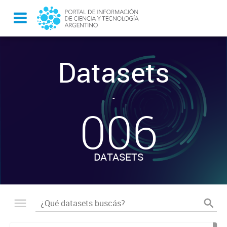
Datasets
-
006
DATASETS