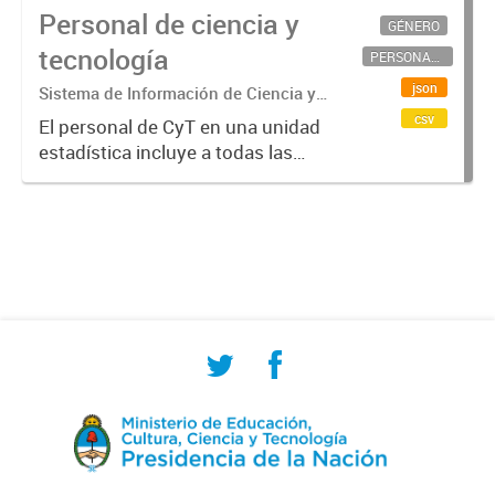
Personal de ciencia y
GÉNERO
tecnología
PERSONAL CIENTÍFICO-TECNOLÓGICO
json
Sistema de Información de Ciencia y
Tecnología Argentino (SICYTAR)
csv
El personal de CyT en una unidad
estadística incluye a todas las
personas involucradas
directamente en I+D así como a
aquellas que brindan servicios
directos para las actividades de I +
D (como...