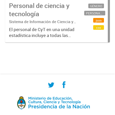
Personal de ciencia y
GÉNERO
tecnología
PERSONAL CIENTÍFICO-TECNOLÓGICO
json
Sistema de Información de Ciencia y
Tecnología Argentino (SICYTAR)
csv
El personal de CyT en una unidad
estadística incluye a todas las
personas involucradas
directamente en I+D así como a
aquellas que brindan servicios
directos para las actividades de I +
D (como...