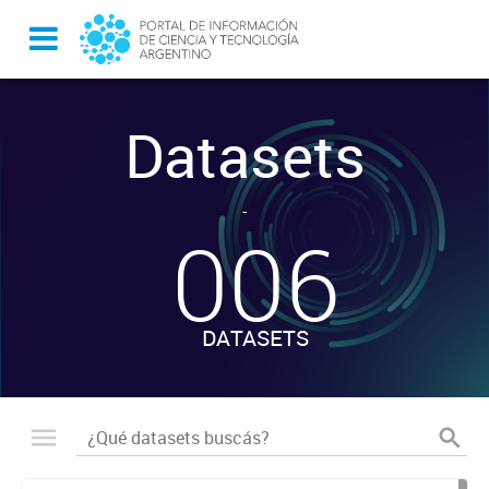
Datasets
-
006
DATASETS