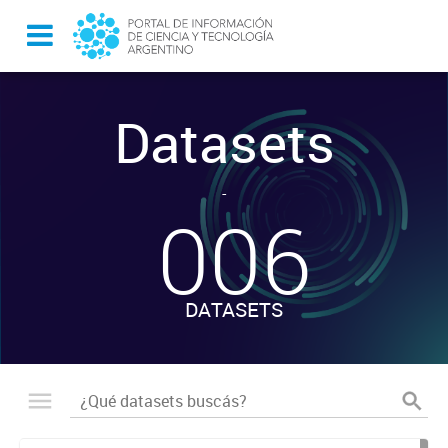
Datasets
-
006
DATASETS