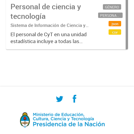
Personal de ciencia y
GÉNERO
tecnología
PERSONAL CIENTÍFICO-TECNOLÓGICO
json
Sistema de Información de Ciencia y
Tecnología Argentino (SICYTAR)
csv
El personal de CyT en una unidad
estadística incluye a todas las
personas involucradas
directamente en I+D así como a
aquellas que brindan servicios
directos para las actividades de I +
D (como...