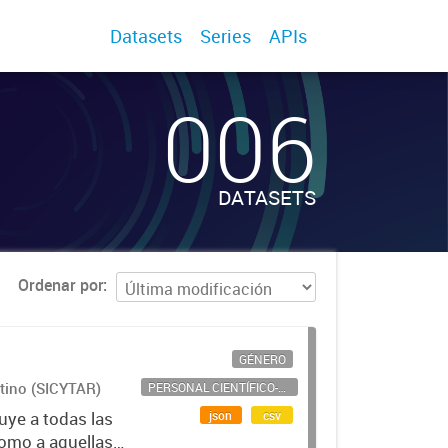
Datasets
Series
APIs
006
DATASETS
Ordenar por
GÉNERO
ntino (SICYTAR)
PERSONAL CIENTÍFICO-TECNOLÓGICO
json
csv
uye a todas las
como a aquellas