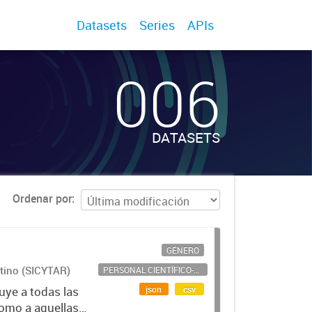
Datasets
Series
APIs
006
DATASETS
Ordenar por
GÉNERO
ntino (SICYTAR)
PERSONAL CIENTÍFICO-TECNOLÓGICO
json
csv
uye a todas las
como a aquellas