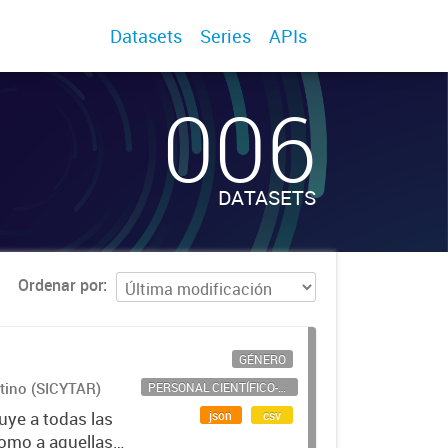
Datasets
Series
APIs
006
DATASETS
Ordenar por
GÉNERO
ntino (SICYTAR)
PERSONAL CIENTÍFICO-TECNOLÓGICO
json
csv
uye a todas las
como a aquellas