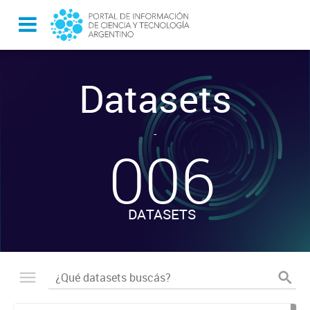
Datasets
-
006
DATASETS