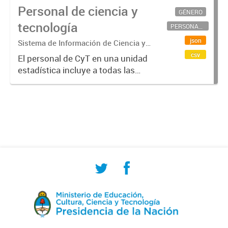
Personal de ciencia y
GÉNERO
tecnología
PERSONAL CIENTÍFICO-TECNOLÓGICO
json
Sistema de Información de Ciencia y
Tecnología Argentino (SICYTAR)
csv
El personal de CyT en una unidad
estadística incluye a todas las
personas involucradas
directamente en I+D así como a
aquellas que brindan servicios
directos para las actividades de I +
D (como...