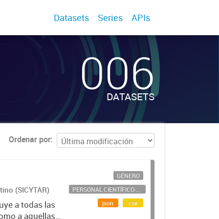
Datasets
Series
APIs
006
DATASETS
Ordenar por
GÉNERO
ntino (SICYTAR)
PERSONAL CIENTÍFICO-TECNOLÓGICO
json
csv
uye a todas las
como a aquellas