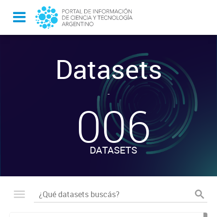
Datasets
-
006
DATASETS