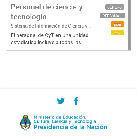
Personal de ciencia y
GÉNERO
tecnología
PERSONAL CIENTÍFICO-TECNOLÓGICO
json
Sistema de Información de Ciencia y
Tecnología Argentino (SICYTAR)
csv
El personal de CyT en una unidad
estadística incluye a todas las
personas involucradas
directamente en I+D así como a
aquellas que brindan servicios
directos para las actividades de I +
D (como...