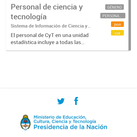
Personal de ciencia y
GÉNERO
tecnología
PERSONAL CIENTÍFICO-TECNOLÓGICO
json
Sistema de Información de Ciencia y
Tecnología Argentino (SICYTAR)
csv
El personal de CyT en una unidad
estadística incluye a todas las
personas involucradas
directamente en I+D así como a
aquellas que brindan servicios
directos para las actividades de I +
D (como...