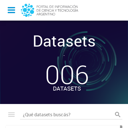
Datasets
-
006
DATASETS