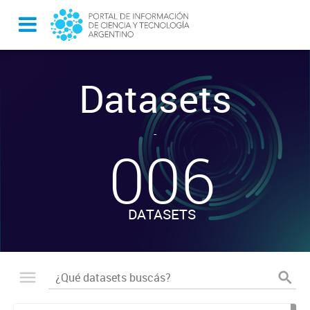
Datasets
-
006
DATASETS