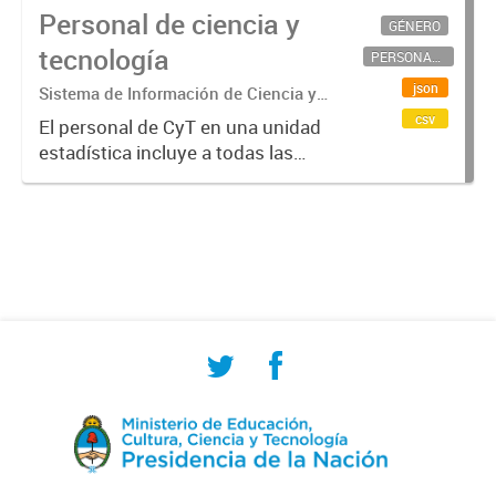
Personal de ciencia y
GÉNERO
tecnología
PERSONAL CIENTÍFICO-TECNOLÓGICO
json
Sistema de Información de Ciencia y
Tecnología Argentino (SICYTAR)
csv
El personal de CyT en una unidad
estadística incluye a todas las
personas involucradas
directamente en I+D así como a
aquellas que brindan servicios
directos para las actividades de I +
D (como...