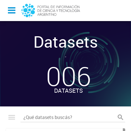
Datasets
-
006
DATASETS