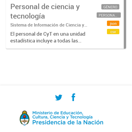
Personal de ciencia y
GÉNERO
tecnología
PERSONAL CIENTÍFICO-TECNOLÓGICO
json
Sistema de Información de Ciencia y
Tecnología Argentino (SICYTAR)
csv
El personal de CyT en una unidad
estadística incluye a todas las
personas involucradas
directamente en I+D así como a
aquellas que brindan servicios
directos para las actividades de I +
D (como...