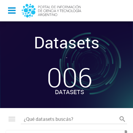
Datasets
-
006
DATASETS