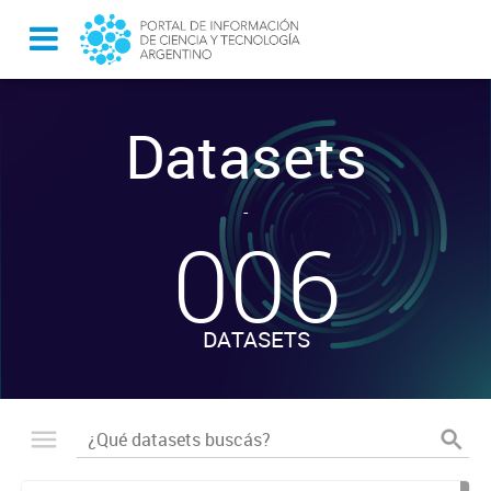
Datasets
-
006
DATASETS