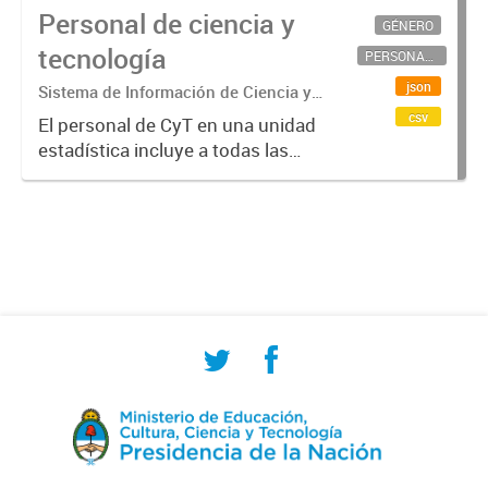
Personal de ciencia y
GÉNERO
tecnología
PERSONAL CIENTÍFICO-TECNOLÓGICO
json
Sistema de Información de Ciencia y
Tecnología Argentino (SICYTAR)
csv
El personal de CyT en una unidad
estadística incluye a todas las
personas involucradas
directamente en I+D así como a
aquellas que brindan servicios
directos para las actividades de I +
D (como...