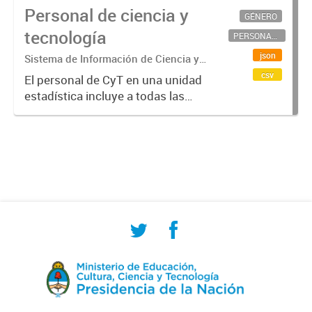
Personal de ciencia y
GÉNERO
tecnología
PERSONAL CIENTÍFICO-TECNOLÓGICO
json
Sistema de Información de Ciencia y
Tecnología Argentino (SICYTAR)
csv
El personal de CyT en una unidad
estadística incluye a todas las
personas involucradas
directamente en I+D así como a
aquellas que brindan servicios
directos para las actividades de I +
D (como...