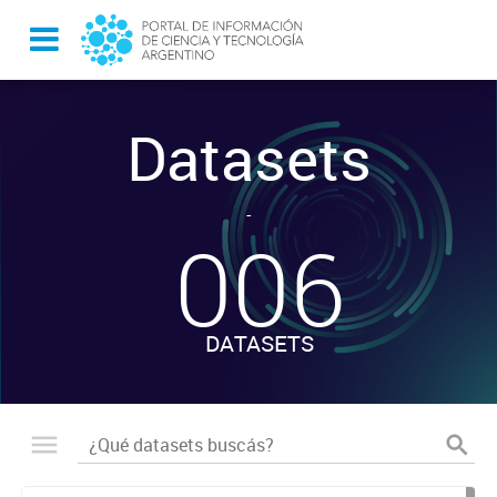
Datasets
-
006
DATASETS