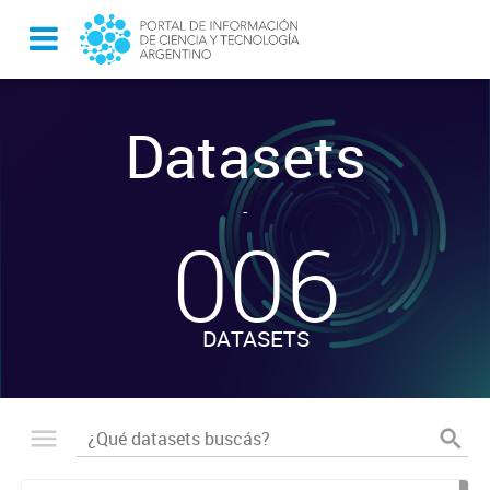
Datasets
-
006
DATASETS