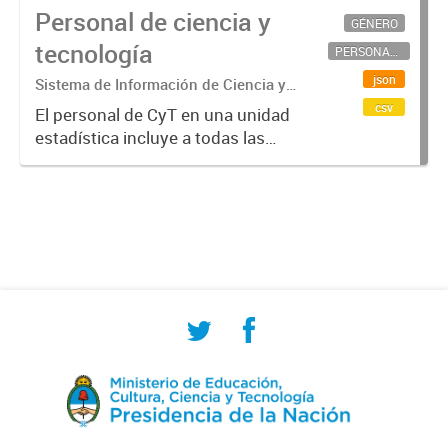
Personal de ciencia y
GÉNERO
tecnología
PERSONAL CIENTÍFICO-TECNOLÓGICO
json
Sistema de Información de Ciencia y
Tecnología Argentino (SICYTAR)
csv
El personal de CyT en una unidad
estadística incluye a todas las
personas involucradas
directamente en I+D así como a
aquellas que brindan servicios
directos para las actividades de I +
D (como...