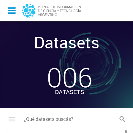
Datasets
-
006
DATASETS