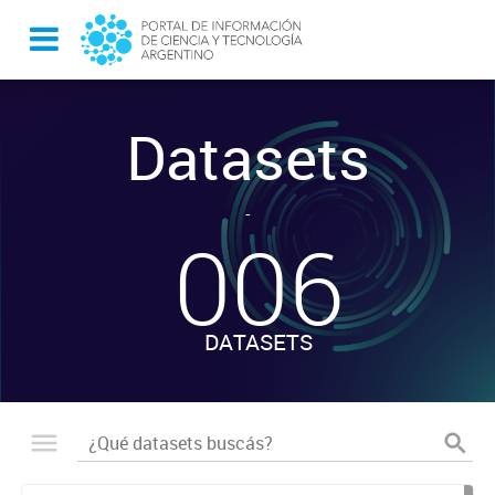
Datasets
-
006
DATASETS