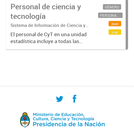
Personal de ciencia y
GÉNERO
tecnología
PERSONAL CIENTÍFICO-TECNOLÓGICO
json
Sistema de Información de Ciencia y
Tecnología Argentino (SICYTAR)
csv
El personal de CyT en una unidad
estadística incluye a todas las
personas involucradas
directamente en I+D así como a
aquellas que brindan servicios
directos para las actividades de I +
D (como...