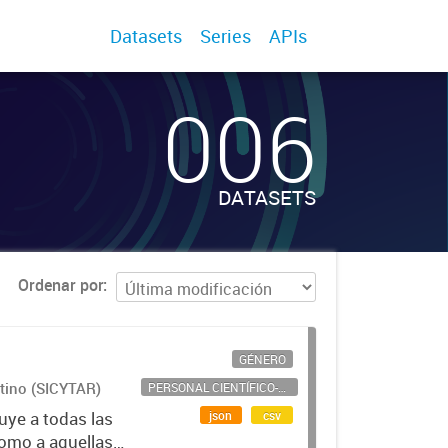
Datasets
Series
APIs
006
DATASETS
Ordenar por
GÉNERO
ntino (SICYTAR)
PERSONAL CIENTÍFICO-TECNOLÓGICO
json
csv
uye a todas las
como a aquellas