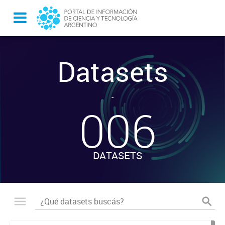
Datasets
-
006
DATASETS