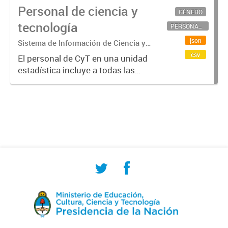
Personal de ciencia y
GÉNERO
tecnología
PERSONAL CIENTÍFICO-TECNOLÓGICO
json
Sistema de Información de Ciencia y
Tecnología Argentino (SICYTAR)
csv
El personal de CyT en una unidad
estadística incluye a todas las
personas involucradas
directamente en I+D así como a
aquellas que brindan servicios
directos para las actividades de I +
D (como...