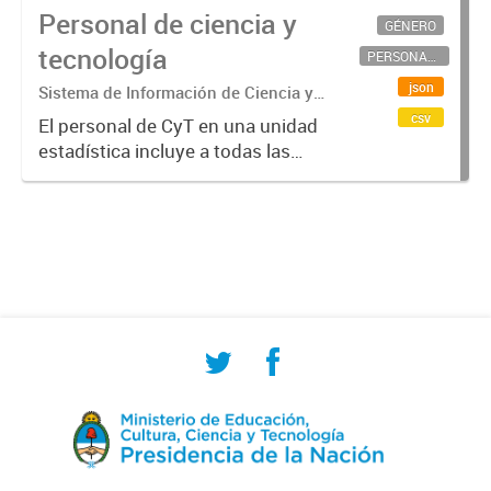
Personal de ciencia y
GÉNERO
tecnología
PERSONAL CIENTÍFICO-TECNOLÓGICO
json
Sistema de Información de Ciencia y
Tecnología Argentino (SICYTAR)
csv
El personal de CyT en una unidad
estadística incluye a todas las
personas involucradas
directamente en I+D así como a
aquellas que brindan servicios
directos para las actividades de I +
D (como...