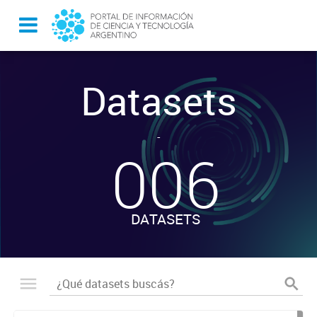
Datasets
-
006
DATASETS