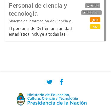
Personal de ciencia y
GÉNERO
tecnología
PERSONAL CIENTÍFICO-TECNOLÓGICO
json
Sistema de Información de Ciencia y
Tecnología Argentino (SICYTAR)
csv
El personal de CyT en una unidad
estadística incluye a todas las
personas involucradas
directamente en I+D así como a
aquellas que brindan servicios
directos para las actividades de I +
D (como...