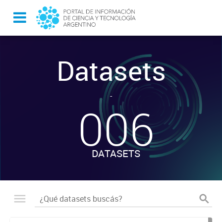
Datasets
-
006
DATASETS