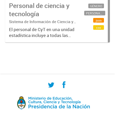
Personal de ciencia y
GÉNERO
tecnología
PERSONAL CIENTÍFICO-TECNOLÓGICO
json
Sistema de Información de Ciencia y
Tecnología Argentino (SICYTAR)
csv
El personal de CyT en una unidad
estadística incluye a todas las
personas involucradas
directamente en I+D así como a
aquellas que brindan servicios
directos para las actividades de I +
D (como...