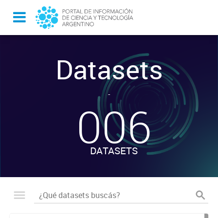
Datasets
-
006
DATASETS