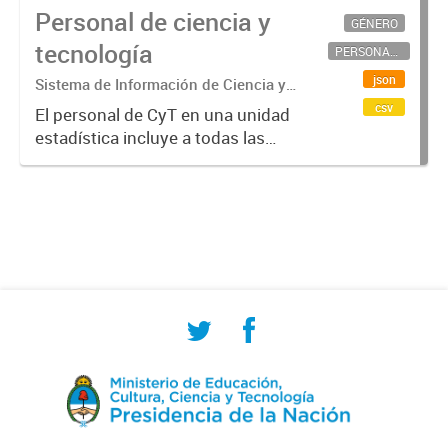
Personal de ciencia y
GÉNERO
tecnología
PERSONAL CIENTÍFICO-TECNOLÓGICO
json
Sistema de Información de Ciencia y
Tecnología Argentino (SICYTAR)
csv
El personal de CyT en una unidad
estadística incluye a todas las
personas involucradas
directamente en I+D así como a
aquellas que brindan servicios
directos para las actividades de I +
D (como...