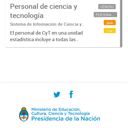
Personal de ciencia y
GÉNERO
tecnología
PERSONAL CIENTÍFICO-TECNOLÓGICO
json
Sistema de Información de Ciencia y
Tecnología Argentino (SICYTAR)
csv
El personal de CyT en una unidad
estadística incluye a todas las
personas involucradas
directamente en I+D así como a
aquellas que brindan servicios
directos para las actividades de I +
D (como...