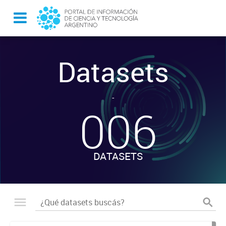
Datasets
-
006
DATASETS