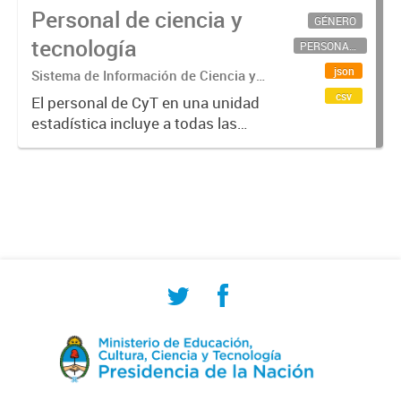
Personal de ciencia y
GÉNERO
tecnología
PERSONAL CIENTÍFICO-TECNOLÓGICO
json
Sistema de Información de Ciencia y
Tecnología Argentino (SICYTAR)
csv
El personal de CyT en una unidad
estadística incluye a todas las
personas involucradas
directamente en I+D así como a
aquellas que brindan servicios
directos para las actividades de I +
D (como...