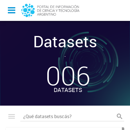
Datasets
-
006
DATASETS