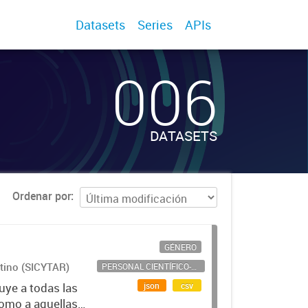
Datasets
Series
APIs
006
DATASETS
Ordenar por
GÉNERO
ntino (SICYTAR)
PERSONAL CIENTÍFICO-TECNOLÓGICO
json
csv
uye a todas las
como a aquellas