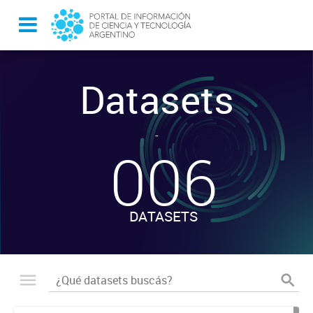
Datasets
-
006
DATASETS