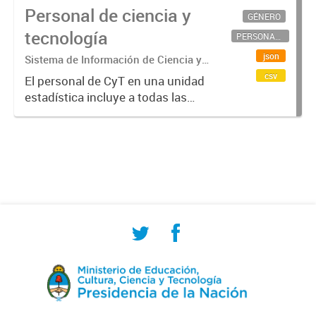
Personal de ciencia y
GÉNERO
tecnología
PERSONAL CIENTÍFICO-TECNOLÓGICO
json
Sistema de Información de Ciencia y
Tecnología Argentino (SICYTAR)
csv
El personal de CyT en una unidad
estadística incluye a todas las
personas involucradas
directamente en I+D así como a
aquellas que brindan servicios
directos para las actividades de I +
D (como...