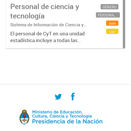
Personal de ciencia y
GÉNERO
tecnología
PERSONAL CIENTÍFICO-TECNOLÓGICO
json
Sistema de Información de Ciencia y
Tecnología Argentino (SICYTAR)
csv
El personal de CyT en una unidad
estadística incluye a todas las
personas involucradas
directamente en I+D así como a
aquellas que brindan servicios
directos para las actividades de I +
D (como...