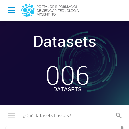
Datasets
-
006
DATASETS