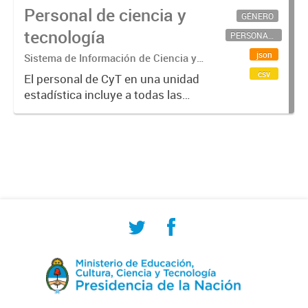
Personal de ciencia y
GÉNERO
tecnología
PERSONAL CIENTÍFICO-TECNOLÓGICO
json
Sistema de Información de Ciencia y
Tecnología Argentino (SICYTAR)
csv
El personal de CyT en una unidad
estadística incluye a todas las
personas involucradas
directamente en I+D así como a
aquellas que brindan servicios
directos para las actividades de I +
D (como...