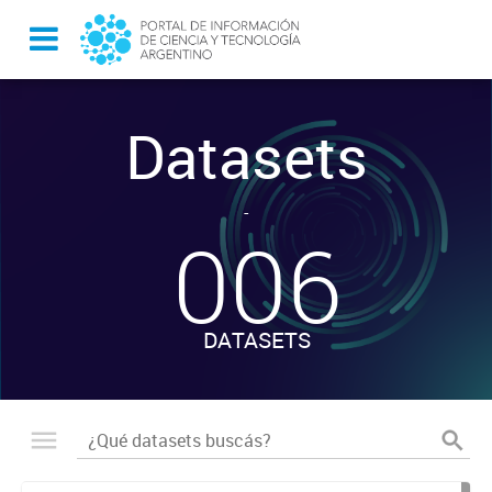
Datasets
-
006
DATASETS