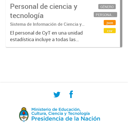
Personal de ciencia y
GÉNERO
tecnología
PERSONAL CIENTÍFICO-TECNOLÓGICO
json
Sistema de Información de Ciencia y
Tecnología Argentino (SICYTAR)
csv
El personal de CyT en una unidad
estadística incluye a todas las
personas involucradas
directamente en I+D así como a
aquellas que brindan servicios
directos para las actividades de I +
D (como...