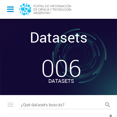
Datasets
-
006
DATASETS