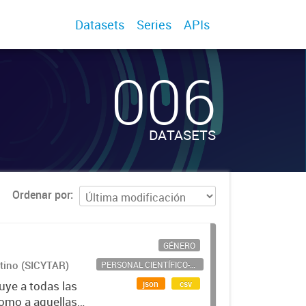
Datasets
Series
APIs
006
DATASETS
Ordenar por
GÉNERO
ntino (SICYTAR)
PERSONAL CIENTÍFICO-TECNOLÓGICO
json
csv
uye a todas las
como a aquellas