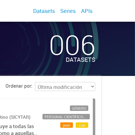
Datasets
Series
APIs
006
DATASETS
Ordenar por
GÉNERO
ntino (SICYTAR)
PERSONAL CIENTÍFICO-TECNOLÓGICO
json
csv
uye a todas las
como a aquellas