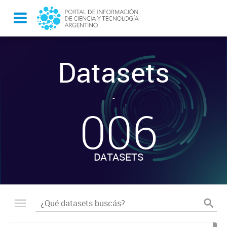
Datasets
-
006
DATASETS