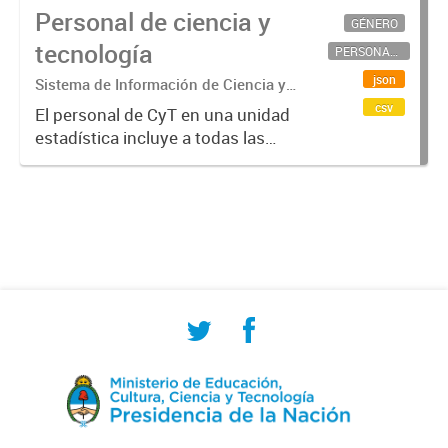
Personal de ciencia y
GÉNERO
tecnología
PERSONAL CIENTÍFICO-TECNOLÓGICO
json
Sistema de Información de Ciencia y
Tecnología Argentino (SICYTAR)
csv
El personal de CyT en una unidad
estadística incluye a todas las
personas involucradas
directamente en I+D así como a
aquellas que brindan servicios
directos para las actividades de I +
D (como...