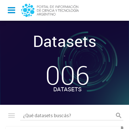
Datasets
-
006
DATASETS