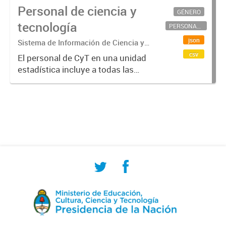
Personal de ciencia y
GÉNERO
tecnología
PERSONAL CIENTÍFICO-TECNOLÓGICO
json
Sistema de Información de Ciencia y
Tecnología Argentino (SICYTAR)
csv
El personal de CyT en una unidad
estadística incluye a todas las
personas involucradas
directamente en I+D así como a
aquellas que brindan servicios
directos para las actividades de I +
D (como...