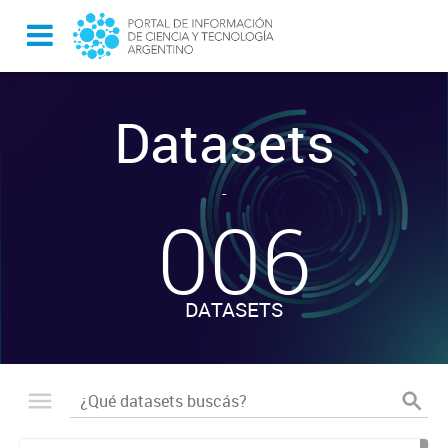
Datasets
-
006
DATASETS