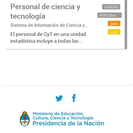
Personal de ciencia y
GÉNERO
tecnología
PERSONAL CIENTÍFICO-TECNOLÓGICO
json
Sistema de Información de Ciencia y
Tecnología Argentino (SICYTAR)
csv
El personal de CyT en una unidad
estadística incluye a todas las
personas involucradas
directamente en I+D así como a
aquellas que brindan servicios
directos para las actividades de I +
D (como...