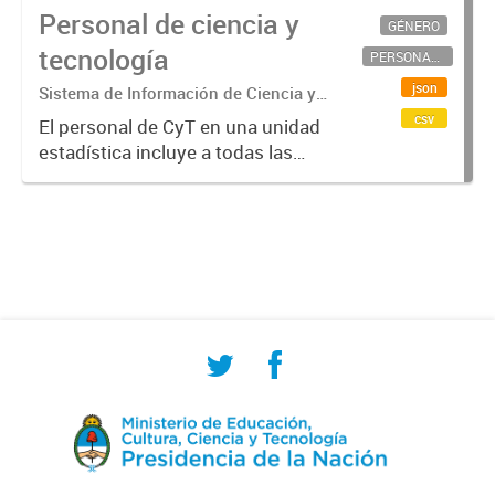
Personal de ciencia y
GÉNERO
tecnología
PERSONAL CIENTÍFICO-TECNOLÓGICO
json
Sistema de Información de Ciencia y
Tecnología Argentino (SICYTAR)
csv
El personal de CyT en una unidad
estadística incluye a todas las
personas involucradas
directamente en I+D así como a
aquellas que brindan servicios
directos para las actividades de I +
D (como...