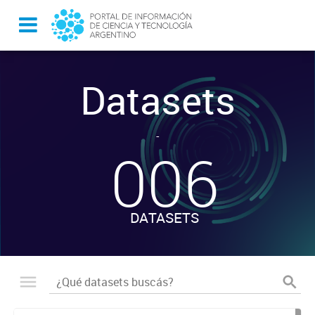
Datasets
-
006
DATASETS