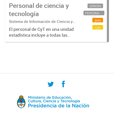
Personal de ciencia y
GÉNERO
tecnología
PERSONAL CIENTÍFICO-TECNOLÓGICO
json
Sistema de Información de Ciencia y
Tecnología Argentino (SICYTAR)
csv
El personal de CyT en una unidad
estadística incluye a todas las
personas involucradas
directamente en I+D así como a
aquellas que brindan servicios
directos para las actividades de I +
D (como...