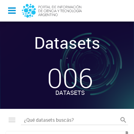
Datasets
-
006
DATASETS