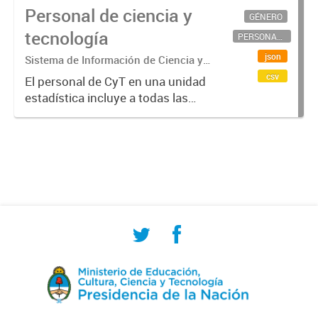
Personal de ciencia y
GÉNERO
tecnología
PERSONAL CIENTÍFICO-TECNOLÓGICO
json
Sistema de Información de Ciencia y
Tecnología Argentino (SICYTAR)
csv
El personal de CyT en una unidad
estadística incluye a todas las
personas involucradas
directamente en I+D así como a
aquellas que brindan servicios
directos para las actividades de I +
D (como...