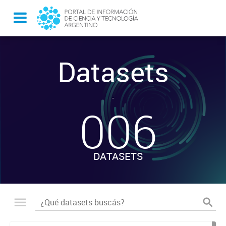
Datasets
-
006
DATASETS