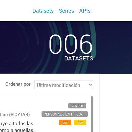
Datasets
Series
APIs
006
DATASETS
Ordenar por
GÉNERO
ntino (SICYTAR)
PERSONAL CIENTÍFICO-TECNOLÓGICO
json
csv
uye a todas las
como a aquellas