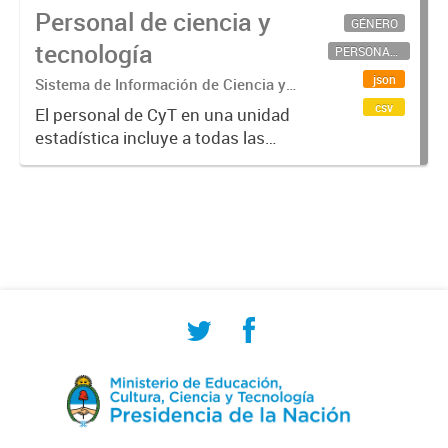
Personal de ciencia y
GÉNERO
tecnología
PERSONAL CIENTÍFICO-TECNOLÓGICO
json
Sistema de Información de Ciencia y
Tecnología Argentino (SICYTAR)
csv
El personal de CyT en una unidad
estadística incluye a todas las
personas involucradas
directamente en I+D así como a
aquellas que brindan servicios
directos para las actividades de I +
D (como...