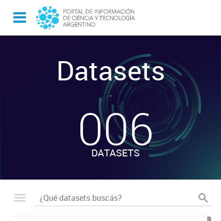
Datasets
-
006
DATASETS