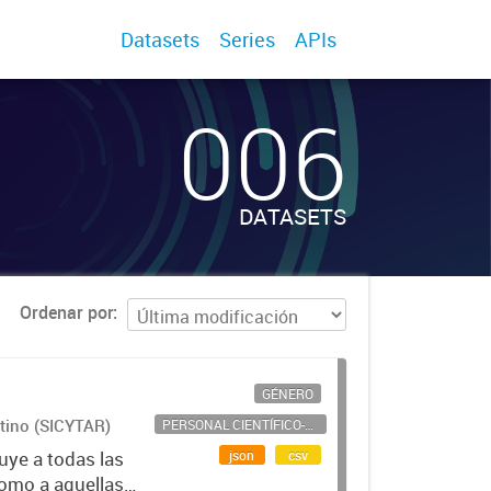
Datasets
Series
APIs
006
DATASETS
Ordenar por
GÉNERO
ntino (SICYTAR)
PERSONAL CIENTÍFICO-TECNOLÓGICO
json
csv
uye a todas las
como a aquellas