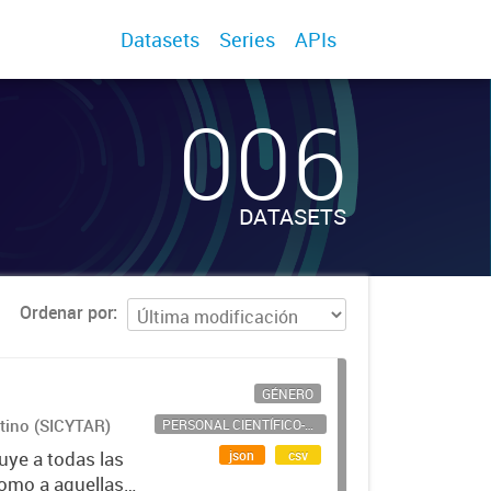
Datasets
Series
APIs
006
DATASETS
Ordenar por
GÉNERO
ntino (SICYTAR)
PERSONAL CIENTÍFICO-TECNOLÓGICO
json
csv
uye a todas las
como a aquellas